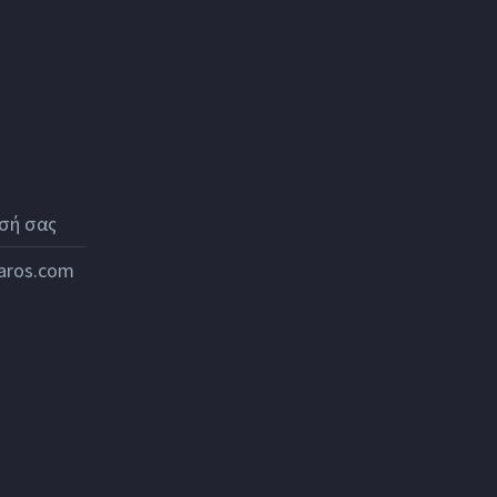
σή σας
paros.com