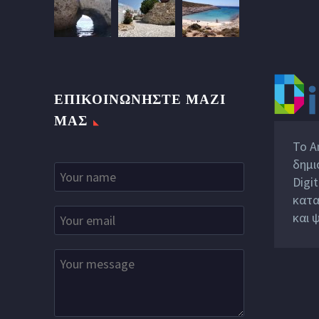
ΕΠΙΚΟΙΝΩΝΉΣΤΕ ΜΑΖΊ
ΜΑΣ
Το A
δημι
Digit
κατα
και 