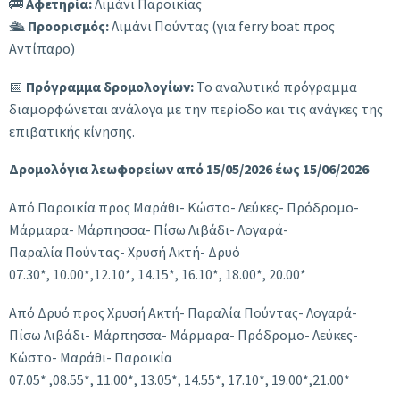
🚌
Αφετηρία:
Λιμάνι Παροικίας
🛳
Προορισμός:
Λιμάνι Πούντας (για ferry boat προς
Αντίπαρο)
📅
Πρόγραμμα δρομολογίων:
Το αναλυτικό πρόγραμμα
διαμορφώνεται ανάλογα με την περίοδο και τις ανάγκες της
επιβατικής κίνησης.
Δρομολόγια λεωφορείων από 15/05/2026 έως 15/06/2026
Από Παροικία προς Μαράθι- Κώστο- Λεύκες- Πρόδρομο-
Μάρμαρα- Μάρπησσα- Πίσω Λιβάδι- Λογαρά-
Παραλία Πούντας- Χρυσή Ακτή- Δρυό
07.30*, 10.00*,12.10*, 14.15*, 16.10*, 18.00*, 20.00*
Aπό Δρυό προς Χρυσή Ακτή- Παραλία Πούντας- Λογαρά-
Πίσω Λιβάδι- Μάρπησσα- Μάρμαρα- Πρόδρομο- Λεύκες-
Κώστο- Μαράθι- Παροικία
07.05* ,08.55*, 11.00*, 13.05*, 14.55*, 17.10*, 19.00*,21.00*