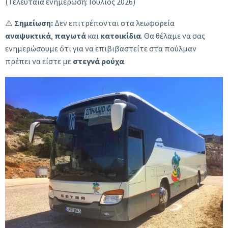
(Τελευταία ενημέρωση: Ιούλιος 2026)
⚠️
Σημείωση:
Δεν επιτρέπονται στα λεωφορεία
αναψυκτικά
,
παγωτά
και
κατοικίδια
. Θα θέλαμε να σας
ενημερώσουμε ότι για να επιβιβαστείτε στα πούλμαν
πρέπει να είστε με
στεγνά ρούχα
.