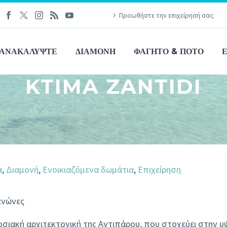
Προωθήστε την επιχείρησή σας
ΑΝΑΚΑΛΎΨΤΕ
ΔΙΑΜΟΝΉ
ΦΑΓΗΤΌ & ΠΟΤΌ
KTIMA ZANTIDI
α
,
Διαμονή
,
Ενοικιαζόμενα δωμάτια
,
Επιχείρηση
ενώνες
ιακή αρχιτεκτονική της Αντιπάρου, που στοχεύει στην υψ