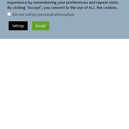
experience by remembering your preferences and repeat visits.
By clicking “Accept”, you consent to the use of ALL the cookies.
ΠΡΟΗΓΟΎΜΕΝΟ
ΕΠΌΜΕΝΟ
.
Do not sell my personal information
Settings
Accept
ΑΝΑΚΑΛΥΨΤΕ ΤΗΝ ΑΝΤΙΠΑΡΟ